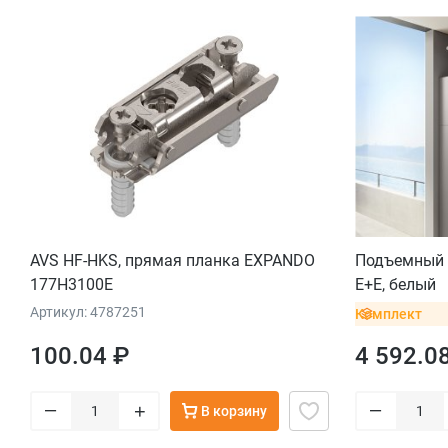
AVS HF-HKS, прямая планка EXPANDO
Подъемный 
177H3100E
E+E, белый
Артикул: 4787251
Комплект
100.04 ₽
4 592.0
–
–
+
В корзину