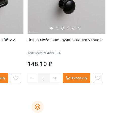
ба 96 мм
Ursula мебельная ручка-кнопка черная
Артикул: RC433BL.4
148.10 ₽
–
+
ину
В корзину