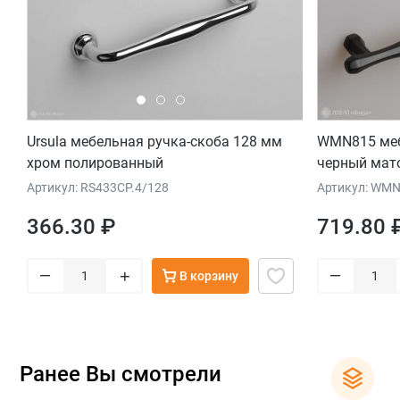
Ursula мебельная ручка-скоба 128 мм
WMN815 меб
хром полированный
черный мат
Артикул: RS433CP.4/128
Артикул: WMN
366.30 ₽
719.80 
–
–
+
В корзину
Ранее Вы смотрели