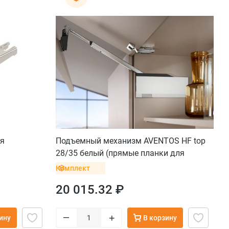
ля
Подъемный механизм AVENTOS HF top
28/35 белый (прямые планки для
рычага и крестообразные с винтом для
Комплект
петель)
20 015.32 ₽
–
+
ину
В корзину