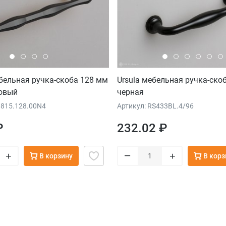
ельная ручка-скоба 128 мм
Ursula мебельная ручка-ско
овый
черная
815.128.00N4
Артикул: RS433BL.4/96
₽
232.02 ₽
–
+
+
В корзину
В корз