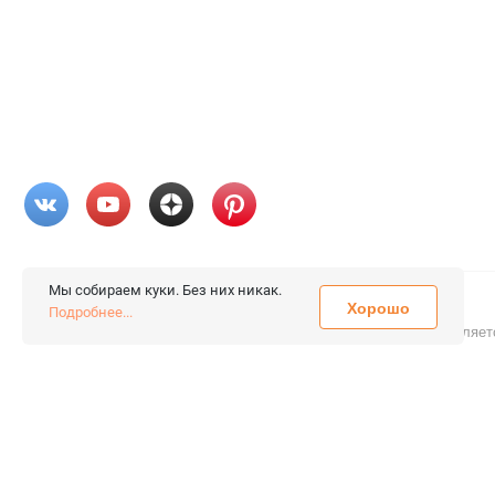
Мы собираем куки. Без них никак.
Хорошо
© 2026 «FieraShop.ru»
Подробнее...
Сопровождение сайта
- Вебформат.
Все права защищены.
Не являет