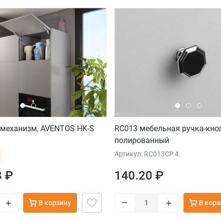
механизм, AVENTOS HK-S
RC013 мебельная ручка-кно
полированный
Артикул: RC013CP.4
8 ₽
140.20 ₽
–
+
+
В корзину
В корз