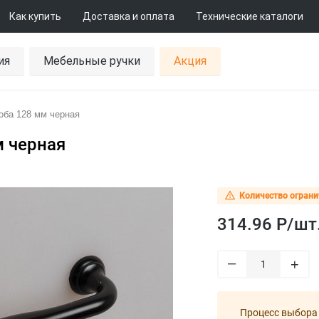
Как купить
Доставка и оплата
Технические каталоги
ия
Мебельные ручки
Акция
коба 128 мм черная
м черная
Количество ограни
314.96 Р/
шт
–
+
Процесс выбора