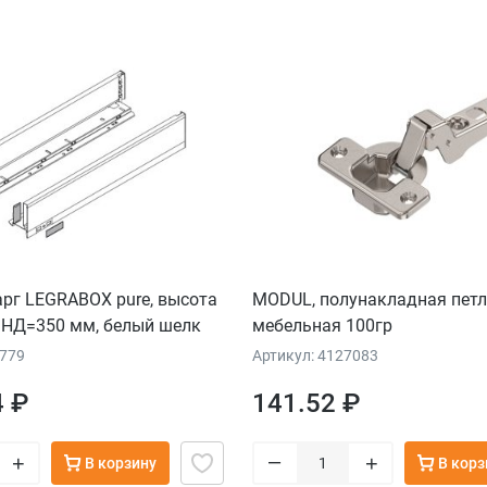
рг LEGRABOX pure, высота
MODUL, полунакладная пет
, НД=350 мм, белый шелк
мебельная 100гр
2779
Артикул: 4127083
4 ₽
141.52 ₽
–
+
+
В корзину
В корз