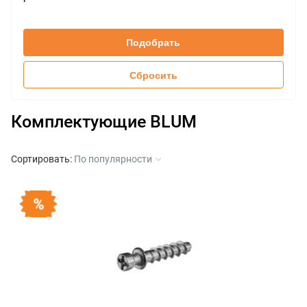
30
поворотный, HKi
INSERTA
+
50
складной, HF
Саморез
65
Подобрать
Сбросить
Комплектующие BLUM
Сортировать:
По популярности