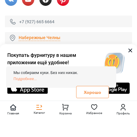
+7 (927) 665 6664
Набережные Челны
Покупать фурнитуру в нашем
приложении ещё удобнее!
© 2026 «FieraShop.ru»
Сопровождение сайта
- Вебформат.
Мы собираем куки. Без них никак.
Все права защищены.
Подробнее...
Не является публичной офертой
Политика конфиденциальности
Хорошо
Каталог
Избранное
Главная
Корзина
Профиль