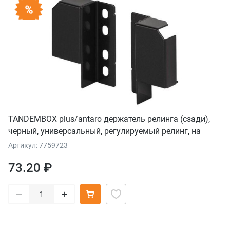
TANDEMBOX plus/antaro держатель релинга (сзади),
черный, универсальный, регулируемый релинг, на
саморезы, комплект
Артикул: 7759723
73.20 ₽
–
+