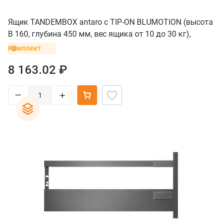
Ящик TANDEMBOX antaro с TIP-ON BLUMOTION (высота
B 160, глубина 450 мм, вес ящика от 10 до 30 кг),
крепление INSERTA, нержавеющая сталь
Комплект
8 163.02 ₽
–
+