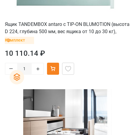
Ящик TANDEMBOX antaro с TIP-ON BLUMOTION (высота
D 224, глубина 500 мм, вес ящика от 10 до 30 кг),
крепление под саморезы, серый
Комплект
10 110.14 ₽
–
+