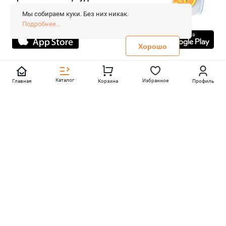
© 2026 «FieraShop.ru»
Сопровождение сайта
- Вебформат.
Мы собираем куки. Без них никак.
Все права защищены.
Подробнее...
Не является публичной офертой
Политика конфиденциальности
Хорошо
Каталог
Избранное
Главная
Корзина
Профиль