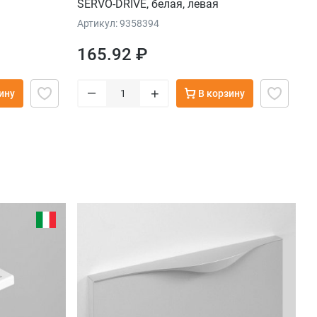
SERVO-DRIVE, белая, левая
Артикул: 9358394
165.92 ₽
–
+
ину
В корзину