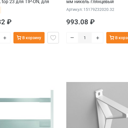
top 23 для TIP-ON, для
мм никель глянцевый
дов, серый, саморез
Артикул: 15179Z32020.32
32 ₽
993.08 ₽
–
+
+
В корзину
В корз