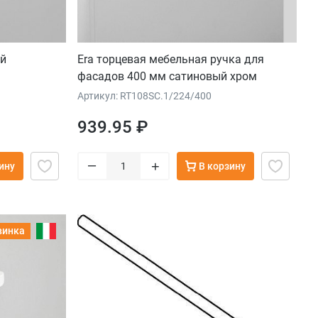
ый
Era торцевая мебельная ручка для
фасадов 400 мм сатиновый хром
Артикул: RT108SC.1/224/400
939.95 ₽
–
+
ину
В корзину
винка