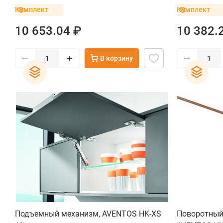
мм, до 10 кг), крепление саморез, серый
мм, вес ящи
Комплект
Комплект
саморезы, 
10 653.04 ₽
10 382.
–
–
+
В корзину
Подъемный механизм, AVENTOS HK-XS
Поворотный