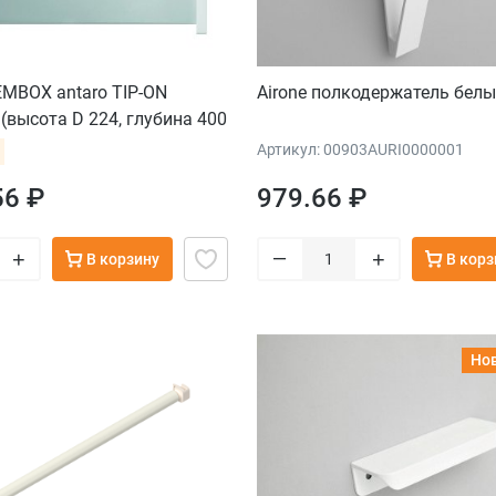
MBOX antaro TIP-ON
Airone полкодержатель бел
высота D 224, глубина 400
), под саморезы, серый
Артикул: 00903AURI0000001
56 ₽
979.66 ₽
–
+
+
В корзину
В корз
Но