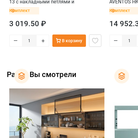
13 с накладными петлями и
AVENTOS HK 
крестообразными ответными планками
тонких фаса
Комплект
Комплект
с винтом
3 019.50 ₽
14 952.
–
–
+
В корзину
Ранее Вы смотрели