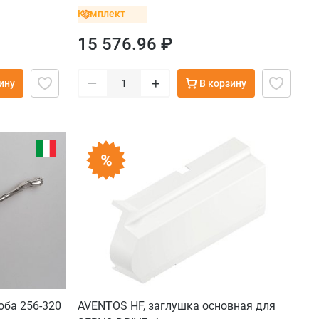
глубина 300 мм, до 10 кг), серый орион
Комплект
15 576.96 ₽
–
+
ину
В корзину
оба 256-320
AVENTOS HF, заглушка основная для