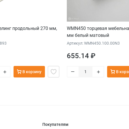
елинг продольный 270 мм,
WMN450 торцевая мебельна
мм белый матовый
2893
Артикул: WMN450.100.00N3
655.14 ₽
–
+
+
В корзину
В корз
Покупателям