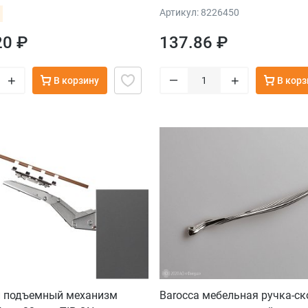
ка до 10 кг), крепление под
Артикул: 8226450
белый
20 ₽
137.86 ₽
–
+
+
В корзину
В корз
 подъемный механизм
Barocca мебельная ручка-ск