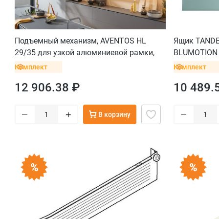
Подъемный механизм, AVENTOS HL
Ящик TANDE
29/35 для узкой алюминиевой рамки,
BLUMOTION (
бел.
мм, 10-30 кг
Комплект
Комплект
12 906.38 ₽
10 489.
–
–
+
В корзину