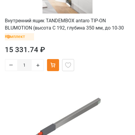
Внутренний ящик TANDEMBOX antaro TIP-ON
BLUMOTION (высота C 192, глубина 350 мм, до 10-30
кг), серый орион
Комплект
15 331.74 ₽
–
+