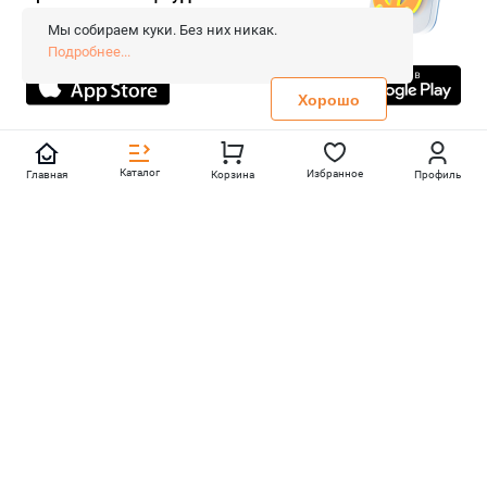
© 2026 «FieraShop.ru»
Сопровождение сайта
- Вебформат.
Мы собираем куки. Без них никак.
Все права защищены.
Подробнее...
Не является публичной офертой
Политика конфиденциальности
Хорошо
Каталог
Избранное
Главная
Корзина
Профиль