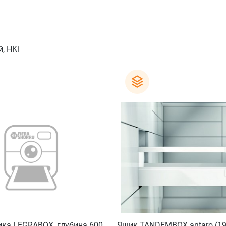
, HKi
ика LEGRABOX, глубина 600
Ящик TANDEMBOX antaro (19