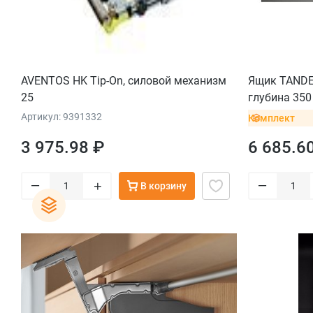
AVENTOS HK Tip-On, силовой механизм
Ящик TANDEM
25
глубина 350 
саморез, се
Артикул: 9391332
Комплект
3 975.98 ₽
6 685.6
–
–
+
В корзину