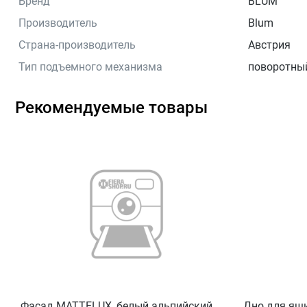
Бренд
BLUM
Производитель
Blum
Страна-производитель
Австрия
Тип подъемного механизма
поворотный
Рекомендуемые товары
Фасад MATTELUX, белый альпийский
Дно для ящ