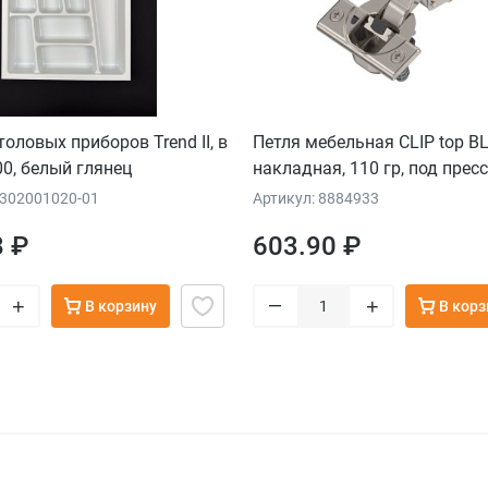
оловых приборов Trend II, в
Петля мебельная CLIP top 
0, белый глянец
накладная, 110 гр, под пресс
6302001020-01
Артикул: 8884933
8 ₽
603.90 ₽
–
+
+
В корзину
В корз