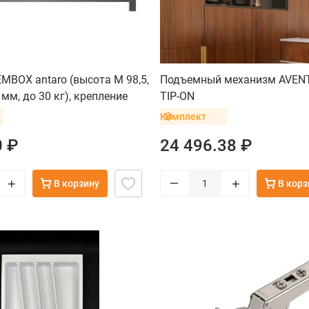
BOX antaro (высота M 98,5,
Подъемный механизм AVENT
мм, до 30 кг), крепление
TIP-ON
рый орион
Комплект
0 ₽
24 496.38 ₽
–
+
+
В корзину
В корз