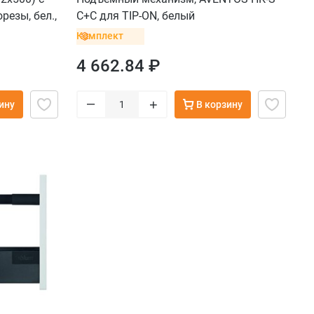
резы, бел.,
C+C для TIP-ON, белый
Комплект
4 662.84 ₽
–
+
ину
В корзину