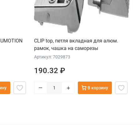
BLUMOTION
CLIP top, пeтля вкладная для aлюм.
рaмoк, чaшкa на саморезы
Артикул: 7029873
190.32 ₽
–
+
ину
В корзину