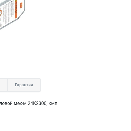
а
Гарантия
иловой мех-м 24K2300, кмп