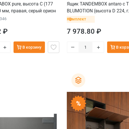
BOX pure, высота C (177
Ящик TANDEMBOX antaro с T
 мм, правая, серый орион
BLUMOTION (высота D 224, г
мм, вес ящика от 10 до 30 кг
0346
Комплект
под саморезы, черный
2 ₽
7 978.80 ₽
–
+
+
В корзину
В корз