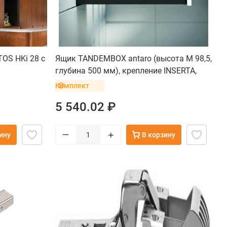
OS HKi 28 с
Ящик TANDEMBOX antaro (высота М 98,5,
глубина 500 мм), крепление INSERTA,
черный
Комплект
5 540.02 ₽
–
+
ину
В корзину