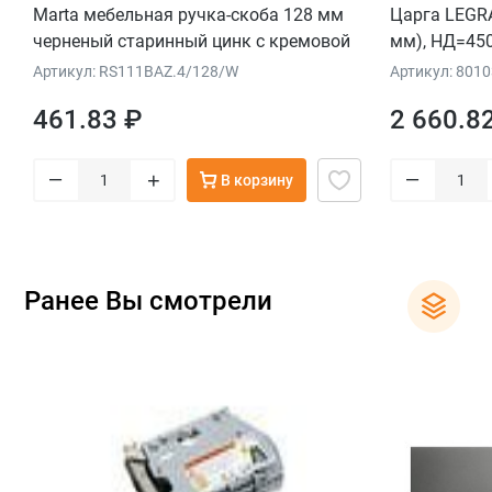
Marta мебельная ручка-скоба 128 мм
Царга LEGRA
черненый старинный цинк с кремовой
мм), НД=450
керамической вставкой
Артикул: RS111BAZ.4/128/W
Артикул: 801
461.83 ₽
2 660.8
–
–
+
В корзину
Ранее Вы смотрели