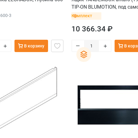
TIP-ON BLUMOTION, под само
вес ящика до 20 кг
X600-3
Комплект
10 366.34 ₽
–
+
+
В корзину
В корз