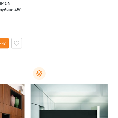
IP-ON
лубина 450
), крепление
ину